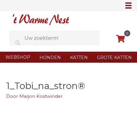
Ga
naar
de
inhoud
0
WEBSHOP
HONDEN
KATTEN
GROTE KATTEN
1_Tobi_na_stron®
Door
Marjon Kostwinder