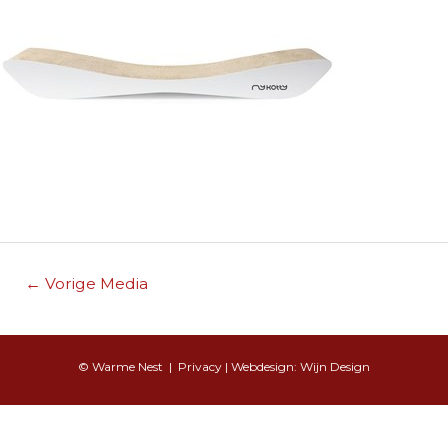
Berichtnavigatie
←
Vorige Media
© Warme Nest |
Privacy
| Webdesign:
Wijn Design