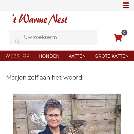
Ga
naar
de
inhoud
0
WEBSHOP
HONDEN
KATTEN
GROTE KATTEN
Marjon zelf aan het woord: