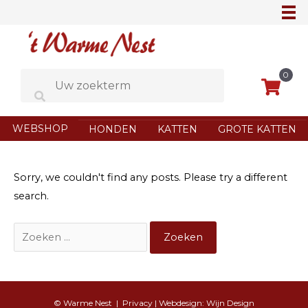
Ga
naar
de
inhoud
0
WEBSHOP
HONDEN
KATTEN
GROTE KATTEN
Sorry, we couldn't find any posts. Please try a different
search.
Zoek
naar:
© Warme Nest |
Privacy
| Webdesign:
Wijn Design