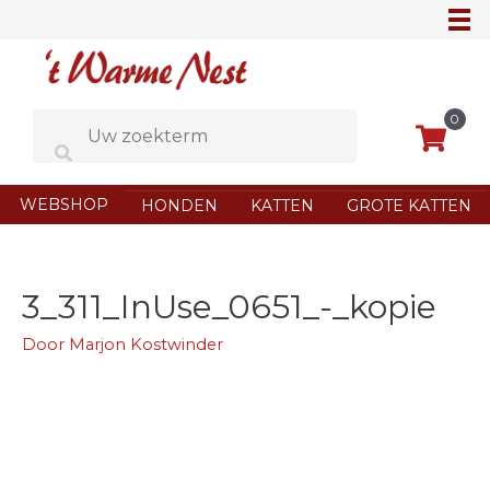
Ga
naar
de
inhoud
0
WEBSHOP
HONDEN
KATTEN
GROTE KATTEN
3_311_InUse_0651_-_kopie
Door
Marjon Kostwinder