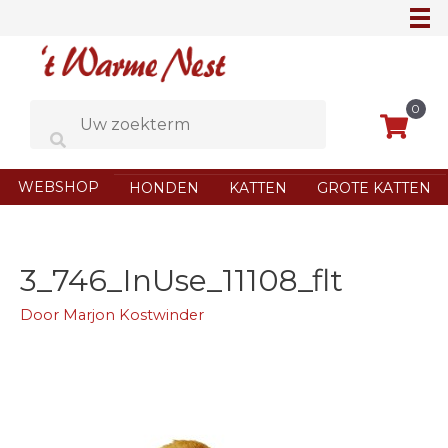
Ga
naar
de
inhoud
0
WEBSHOP
HONDEN
KATTEN
GROTE KATTEN
3_746_InUse_11108_flt
Door
Marjon Kostwinder