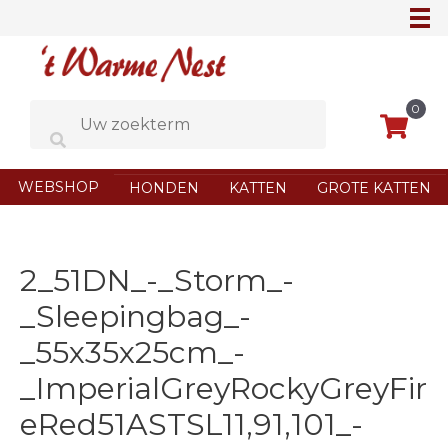
Ga
naar
de
inhoud
0
WEBSHOP
HONDEN
KATTEN
GROTE KATTEN
2_51DN_-_Storm_-
_Sleepingbag_-
_55x35x25cm_-
_ImperialGreyRockyGreyFir
eRed51ASTSL11,91,101_-