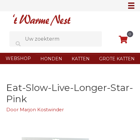
Ga
naar
de
inhoud
0
WEBSHOP
HONDEN
KATTEN
GROTE KATTEN
Eat-Slow-Live-Longer-Star-
Pink
Door
Marjon Kostwinder