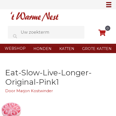
Ga
naar
de
inhoud
0
WEBSHOP
HONDEN
KATTEN
GROTE KATTEN
Eat-Slow-Live-Longer-
Original-Pink1
Door
Marjon Kostwinder