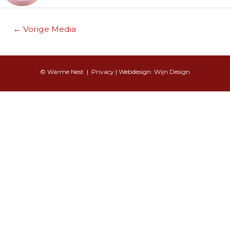
Berichtnavigatie
←
Vorige Media
© Warme Nest |
Privacy
| Webdesign:
Wijn Design