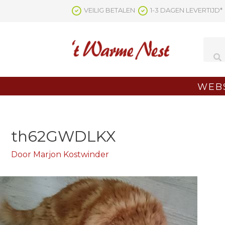
Ga
VEILIG BETALEN
1-3 DAGEN LEVERTIJD*
naar
de
inhoud
WEB
th62GWDLKX
Door
Marjon Kostwinder