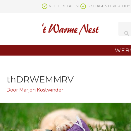
Ga
VEILIG BETALEN
1-3 DAGEN LEVERTIJD*
naar
de
inhoud
WEB
thDRWEMMRV
Door
Marjon Kostwinder