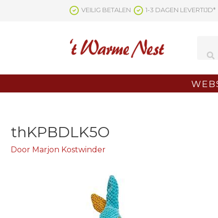
Ga
VEILIG BETALEN
1-3 DAGEN LEVERTIJD*
naar
de
inhoud
WEB
thKPBDLK5O
Door
Marjon Kostwinder