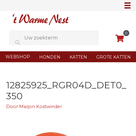
Ga
naar
de
inhoud
0
WEBSHOP
HONDEN
KATTEN
GROTE KATTEN
12825925_RGR04D_DET0_
350
Door
Marjon Kostwinder