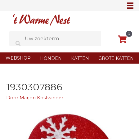
Ga
naar
de
inhoud
0
WEBSHOP
HONDEN
KATTEN
GROTE KATTEN
1930307886
Door
Marjon Kostwinder