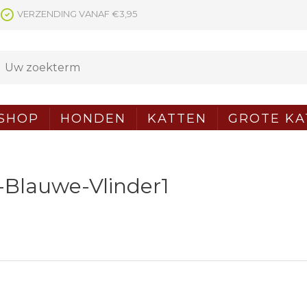
VERZENDING VANAF €3,95
SHOP
HONDEN
KATTEN
GROTE KA
y-Blauwe-Vlinder1