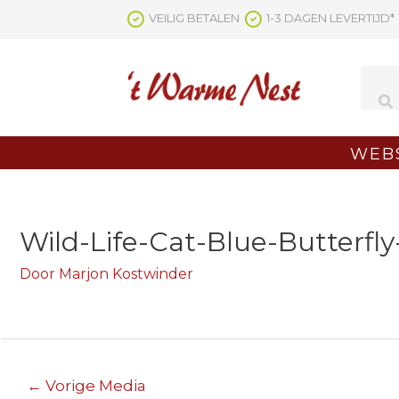
Ga
VEILIG BETALEN
1-3 DAGEN LEVERTIJD*
naar
de
inhoud
WEB
Wild-Life-Cat-Blue-Butterfl
Door
Marjon Kostwinder
Berichtnavigatie
←
Vorige Media