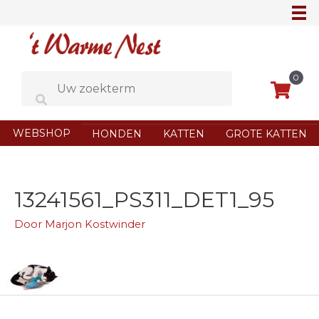
Ga
naar
de
inhoud
0
WEBSHOP
HONDEN
KATTEN
GROTE KATTEN
13241561_PS311_DET1_95
Door
Marjon Kostwinder