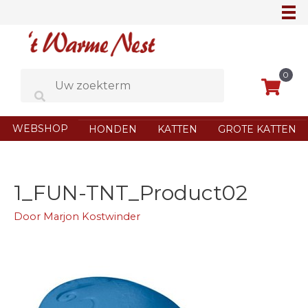
Ga
naar
de
inhoud
0
WEBSHOP
HONDEN
KATTEN
GROTE KATTEN
1_FUN-TNT_Product02
Door
Marjon Kostwinder