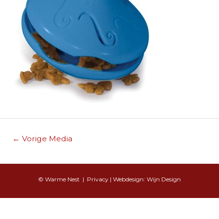
Berichtnavigatie
←
Vorige Media
© Warme Nest |
Privacy
| Webdesign:
Wijn Design