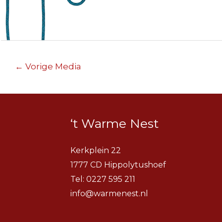
Berichtnavigatie
←
Vorige Media
‘t Warme Nest
Kerkplein 22
1777 CD Hippolytushoef
Tel:
0227 595 211
info@warmenest.nl