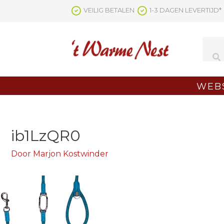
Ga
VEILIG BETALEN
1-3 DAGEN LEVERTIJD*
naar
de
inhoud
WEB
ib1LzQR0
Door
Marjon Kostwinder