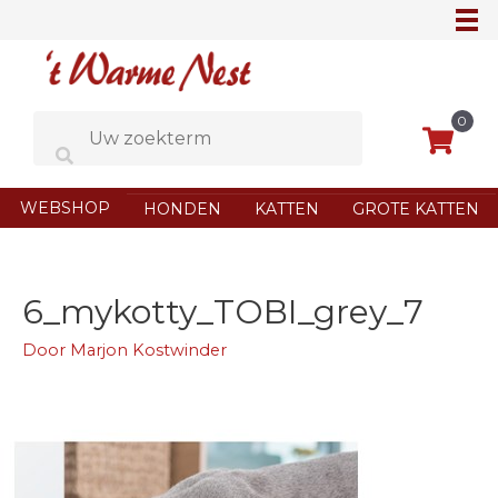
Ga
naar
de
inhoud
0
WEBSHOP
HONDEN
KATTEN
GROTE KATTEN
6_mykotty_TOBI_grey_7
Door
Marjon Kostwinder