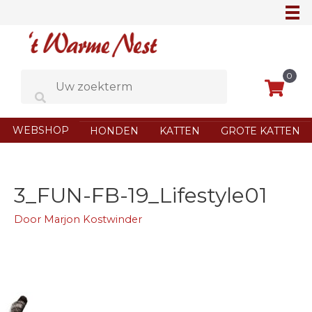
Ga
naar
de
inhoud
0
WEBSHOP
HONDEN
KATTEN
GROTE KATTEN
3_FUN-FB-19_Lifestyle01
Door
Marjon Kostwinder