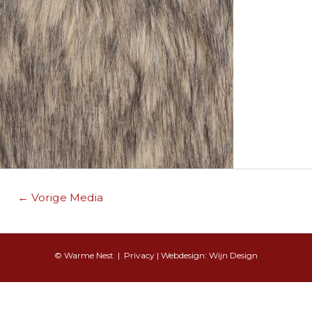
Berichtnavigatie
←
Vorige Media
© Warme Nest |
Privacy
| Webdesign:
Wijn Design