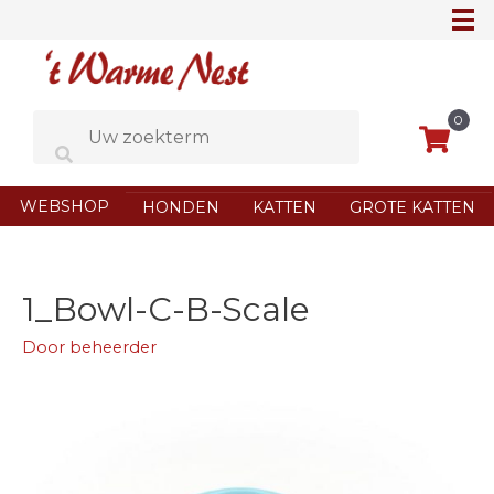
Ga
naar
de
inhoud
0
WEBSHOP
HONDEN
KATTEN
GROTE KATTEN
1_Bowl-C-B-Scale
Door
beheerder