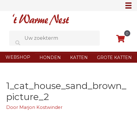
Ga
naar
de
inhoud
0
WEBSHOP
HONDEN
KATTEN
GROTE KATTEN
1_cat_house_sand_brown_
picture_2
Door
Marjon Kostwinder