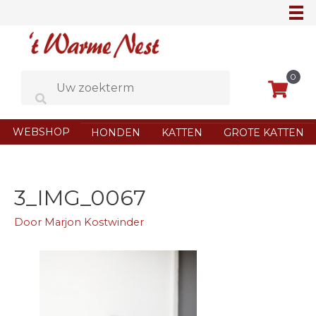
Ga
naar
de
inhoud
0
WEBSHOP
HONDEN
KATTEN
GROTE KATTEN
3_IMG_0067
Door
Marjon Kostwinder