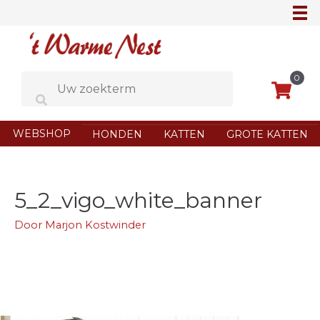
Ga
naar
de
inhoud
0
WEBSHOP
HONDEN
KATTEN
GROTE KATTEN
5_2_vigo_white_banner
Door
Marjon Kostwinder