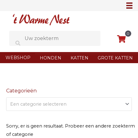
Ga
naar
de
inhoud
0
WEBSHOP
HONDEN
KATTEN
GROTE KATTEN
Categorieën
Een categorie selecteren
Sorry, er is geen resultaat. Probeer een andere zoekterm
of categorie