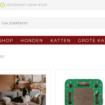
VERZENDING VANAF €3,95
SHOP
HONDEN
KATTEN
GROTE KA
70”