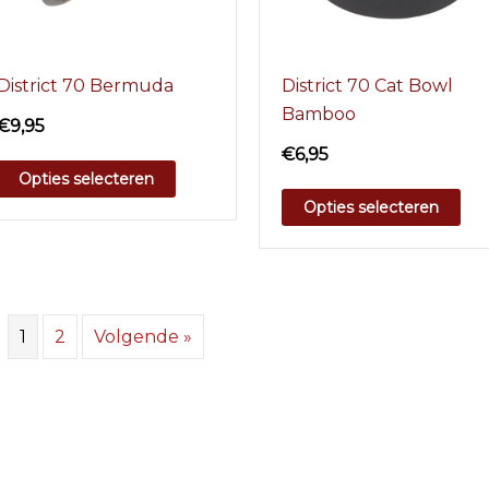
District 70 Bermuda
District 70 Cat Bowl
Bamboo
€
9,95
€
6,95
Opties selecteren
Opties selecteren
1
2
Volgende »