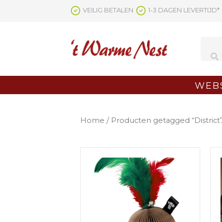
Ga
VEILIG BETALEN
1-3 DAGEN LEVERTIJD*
naar
de
inhoud
WEB
Home
/ Producten getagged “District