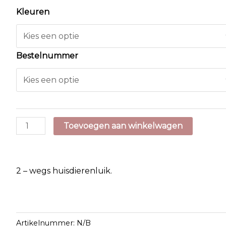
Kleuren
Bestelnummer
2
Toevoegen aan winkelwagen
-
Weg
Huisdierenluik
2 – wegs huisdierenluik.
aantal
Artikelnummer:
N/B