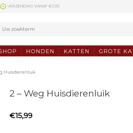
VERZENDING VANAF €3,95
SHOP
HONDEN
KATTEN
GROTE KA
g Huisdierenluik
2 – Weg Huisdierenluik
€
15,99