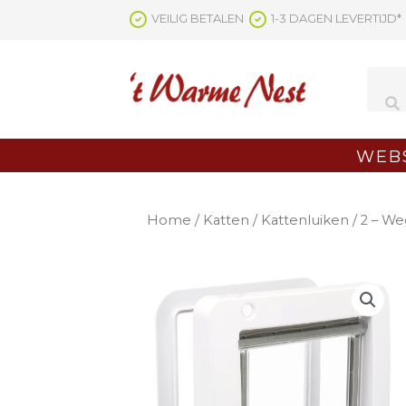
Ga
VEILIG BETALEN
1-3 DAGEN LEVERTIJD*
naar
de
inhoud
WEB
Home
/
Katten
/
Kattenluiken
/ 2 – We