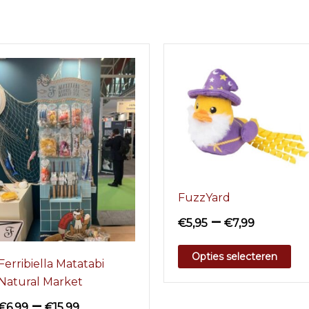
FuzzYard
–
€
5,95
€
7,99
Opties selecteren
Ferribiella Matatabi
Natural Market
–
€
6,99
€
15,99