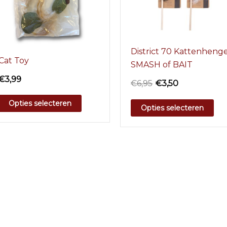
District 70 Kattenheng
Cat Toy
SMASH of BAIT
€
3,99
€
6,95
€
3,50
Opties selecteren
Opties selecteren