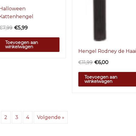
Halloween
Kattenhengel
€
7,99
€
5,99
Toevoegen aan
winkelwagen
Hengel Rodney de Haa
€
11,99
€
6,00
Toevoegen aan
winkelwagen
2
3
4
Volgende »