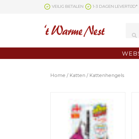
Ga
VEILIG BETALEN
1-3 DAGEN LEVERTIJD*
naar
de
inhoud
WEB
Home
/
Katten
/ Kattenhengels