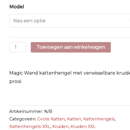
Model
BAM!
Toevoegen aan winkelwagen
Magic
Wand
aantal
Magic Wand kattenhengel met verwisselbare kruid
prooi.
Artikelnummer:
N/B
Categorieën:
Grote Katten
,
Katten
,
Kattenhengels
,
Kattenhengels-XXL
,
Kruiden
,
Kruiden XXL