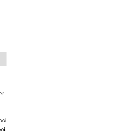
er
e
ooi
oi.