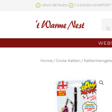
Ga
VEILIG BETALEN
1-3 DAGEN LEVERTIJD*
naar
de
inhoud
WEB
Home
/
Grote Katten
/
Kattenhengels