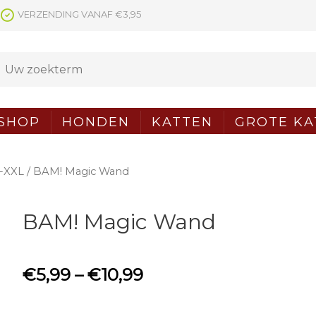
VERZENDING VANAF €3,95
SHOP
HONDEN
KATTEN
GROTE KA
-XXL
/ BAM! Magic Wand
BAM! Magic Wand
€
5,99
–
€
10,99