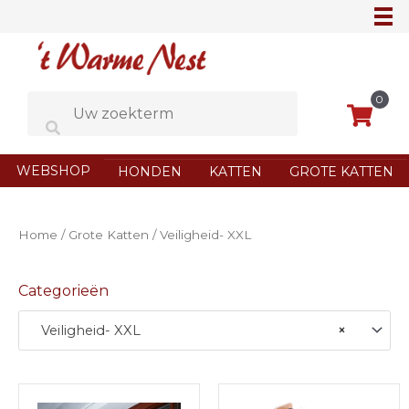
Ga
naar
de
inhoud
0
WEBSHOP
HONDEN
KATTEN
GROTE KATTEN
Home
/
Grote Katten
/ Veiligheid- XXL
Categorieën
Veiligheid- XXL
×