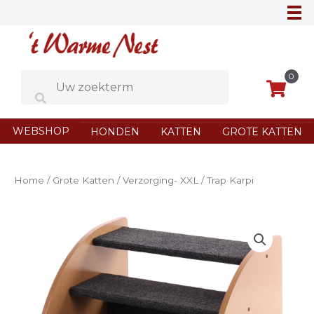
Ga
naar
de
inhoud
0
WEBSHOP
HONDEN
KATTEN
GROTE KATTEN
Home
/
Grote Katten
/
Verzorging- XXL
/ Trap Karpi