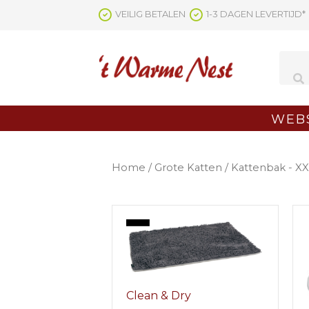
Ga
VEILIG BETALEN
1-3 DAGEN LEVERTIJD*
naar
de
inhoud
WEB
Home
/
Grote Katten
/ Kattenbak - X
Clean & Dry