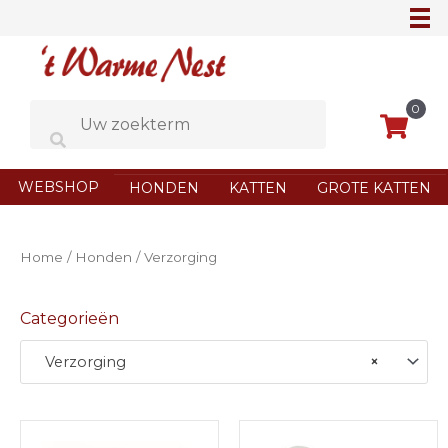
Ga
naar
de
inhoud
0
WEBSHOP
HONDEN
KATTEN
GROTE KATTEN
Home
/
Honden
/ Verzorging
Categorieën
Verzorging
×