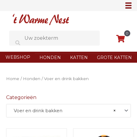
Ga
naar
de
inhoud
0
WEBSHOP
HONDEN
KATTEN
GROTE KATTEN
Home
/
Honden
/ Voer en drink bakken
Categorieën
Voer en drink bakken
×