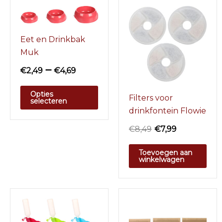
Eet en Drinkbak
Muk
–
€
2,49
€
4,69
Opties
Filters voor
selecteren
drinkfontein Flowie
€
8,49
€
7,99
Toevoegen aan
winkelwagen