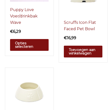
Puppy Love
Voer/drinkbak
Wave
Scruffs Icon Flat
Faced Pet Bowl
€
6,29
€
16,99
Opties
selecteren
Toevoegen aan
winkelwagen