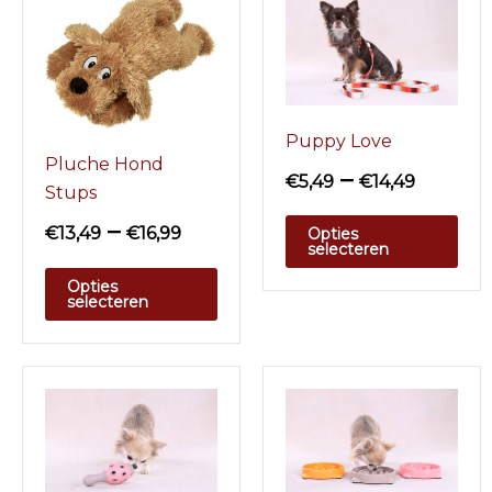
Puppy Love
Pluche Hond
–
€
5,49
€
14,49
Stups
–
€
13,49
€
16,99
Opties
selecteren
Opties
selecteren