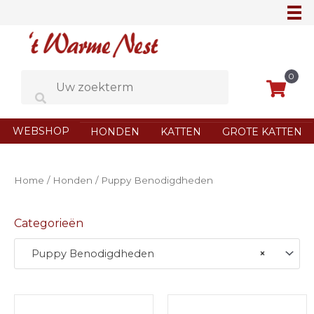
Ga
naar
de
inhoud
0
WEBSHOP
HONDEN
KATTEN
GROTE KATTEN
Home
/
Honden
/ Puppy Benodigdheden
Categorieën
Puppy Benodigdheden
×