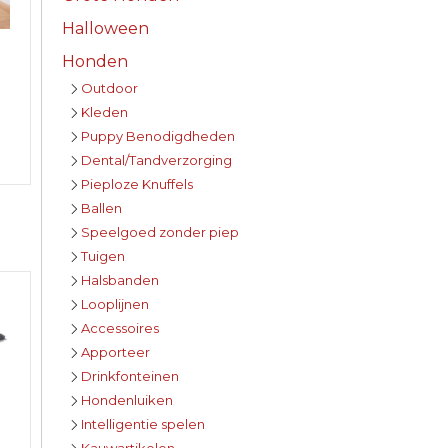
Halloween
Honden
Outdoor
Kleden
Puppy Benodigdheden
Dental/Tandverzorging
Pieploze Knuffels
Ballen
Speelgoed zonder piep
Tuigen
Halsbanden
Looplijnen
Accessoires
Apporteer
Drinkfonteinen
Hondenluiken
Intelligentie spelen
Kauwartikelen