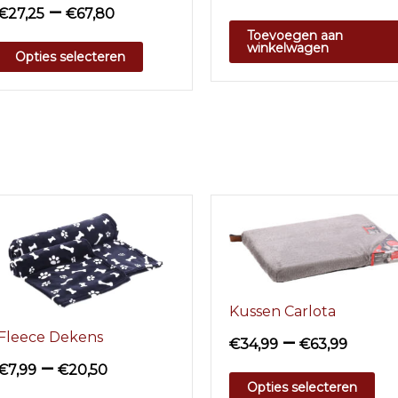
–
€
27,25
€
67,80
Toevoegen aan
winkelwagen
Opties selecteren
Kussen Carlota
Fleece Dekens
–
€
34,99
€
63,99
–
€
7,99
€
20,50
Opties selecteren