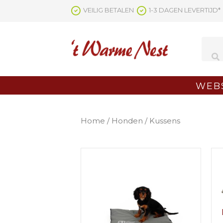
Ga
VEILIG BETALEN
1-3 DAGEN LEVERTIJD*
naar
de
inhoud
WEB
Home
/
Honden
/ Kussens