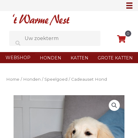
Ga
naar
de
inhoud
0
WEBSHOP
HONDEN
KATTEN
GROTE KATTEN
Home
/
Honden
/
Speelgoed
/ Cadeauset Hond