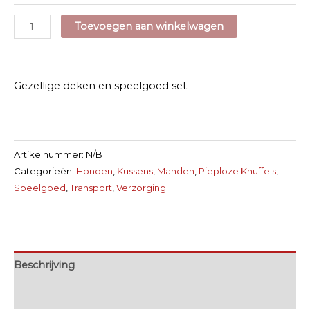
Cadeauset
Toevoegen aan winkelwagen
Hond
aantal
Gezellige deken en speelgoed set.
Artikelnummer:
N/B
Categorieën:
Honden
,
Kussens
,
Manden
,
Pieploze Knuffels
,
Speelgoed
,
Transport
,
Verzorging
Beschrijving
Extra informatie