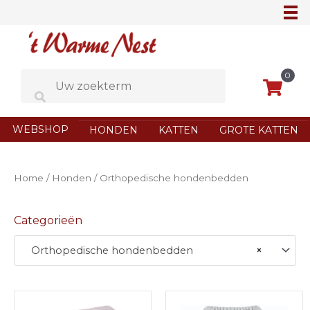
Ga
naar
de
inhoud
0
WEBSHOP
HONDEN
KATTEN
GROTE KATTEN
Home
/
Honden
/ Orthopedische hondenbedden
Categorieën
Orthopedische hondenbedden
×