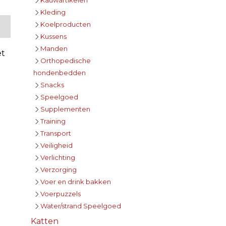
Kleding
Koelproducten
Kussens
Manden
et
Orthopedische
hondenbedden
Snacks
Speelgoed
Supplementen
Training
Transport
Veiligheid
Verlichting
Verzorging
Voer en drink bakken
Voerpuzzels
Water/strand Speelgoed
Katten