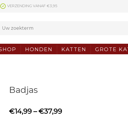
VERZENDING VANAF €3,95
SHOP
HONDEN
KATTEN
GROTE KA
Badjas
€
14,99
–
€
37,99