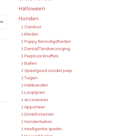
Halloween
Honden
Outdoor
Kleden
Puppy Benodigdheden
Dental/Tandverzorging
Pieploze Knuffels
Ballen
Speelgoed zonder piep
Tuigen
Halsbanden
Looplijnen
Accessoires
Apporteer
Drinkfonteinen
Hondenluiken
Intelligentie spelen
Kauwartikelen