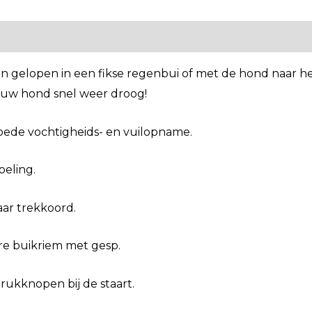
gelopen in een fikse regenbui of met de hond naar h
s uw hond snel weer droog!
oede vochtigheids- en vuilopname.
eling.
aar trekkoord.
are buikriem met gesp.
rukknopen bij de staart.