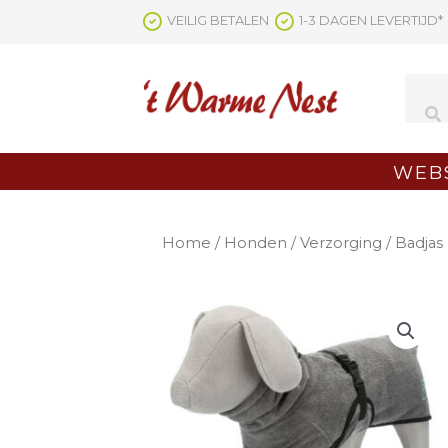
Ga
VEILIG BETALEN
1-3 DAGEN LEVERTIJD*
naar
de
inhoud
WEB
Home
/
Honden
/
Verzorging
/ Badjas