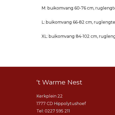
M: buikomvang 60-76 cm, ruglengt
L: buikomvang 66-82 cm, ruglengt
XL: buikomvang 84-102 cm, ruglen
‘t Warme Nest
Kerkplein 22
1777 CD Hippolytushoef
Tel:
0227 595 211