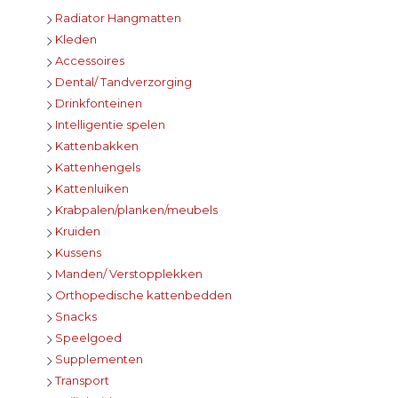
Radiator Hangmatten
Kleden
Accessoires
Dental/ Tandverzorging
Drinkfonteinen
Intelligentie spelen
Kattenbakken
Kattenhengels
Kattenluiken
Krabpalen/planken/meubels
Kruiden
Kussens
Manden/ Verstopplekken
Orthopedische kattenbedden
Snacks
Speelgoed
Supplementen
Transport