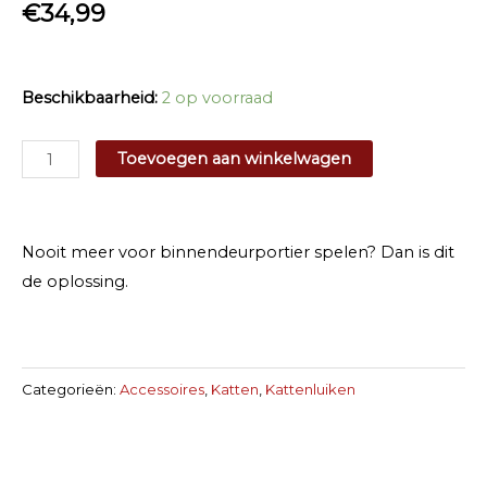
€
34,99
Beschikbaarheid:
2 op voorraad
Cat
Toevoegen aan winkelwagen
Corridor
aantal
Nooit meer voor binnendeurportier spelen? Dan is dit
de oplossing.
Categorieën:
Accessoires
,
Katten
,
Kattenluiken