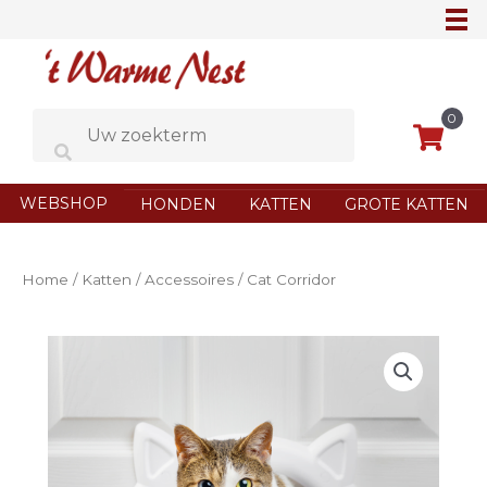
Ga
naar
de
inhoud
0
WEBSHOP
HONDEN
KATTEN
GROTE KATTEN
Home
/
Katten
/
Accessoires
/ Cat Corridor