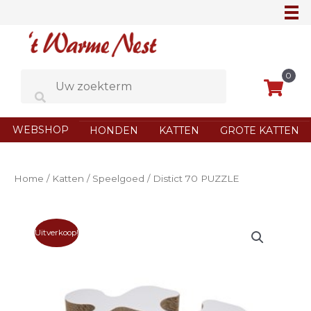
Ga
naar
de
inhoud
0
WEBSHOP
HONDEN
KATTEN
GROTE KATTEN
Home
/
Katten
/
Speelgoed
/ Distict 70 PUZZLE
Uitverkoop!