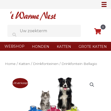
Ga
naar
de
inhoud
0
WEBSHOP
HONDEN
KATTEN
GROTE KATTEN
Home
/
Katten
/
Drinkfonteinen
/ Drinkfontein Bellagio
Uitverkoop!