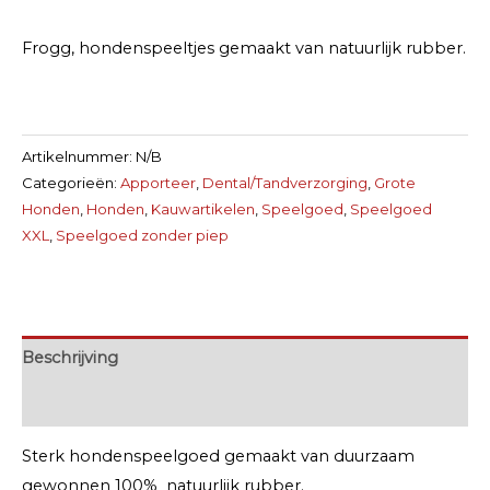
Frogg, hondenspeeltjes gemaakt van natuurlijk rubber.
Artikelnummer:
N/B
Categorieën:
Apporteer
,
Dental/Tandverzorging
,
Grote
Honden
,
Honden
,
Kauwartikelen
,
Speelgoed
,
Speelgoed
XXL
,
Speelgoed zonder piep
Beschrijving
Extra informatie
Sterk hondenspeelgoed gemaakt van duurzaam
gewonnen 100% natuurlijk rubber.