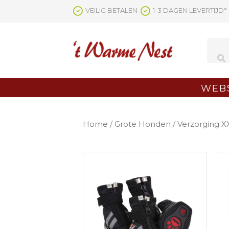
Ga
VEILIG BETALEN
1-3 DAGEN LEVERTIJD*
naar
de
inhoud
WEB
Home
/
Grote Honden
/ Verzorging X