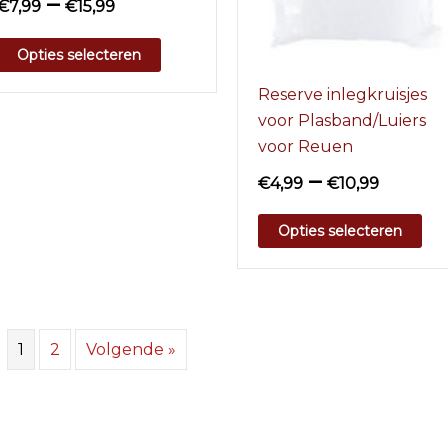
–
€
7,99
€
15,99
Opties selecteren
Reserve inlegkruisjes
voor Plasband/Luiers
voor Reuen
–
€
4,99
€
10,99
Opties selecteren
1
2
Volgende »