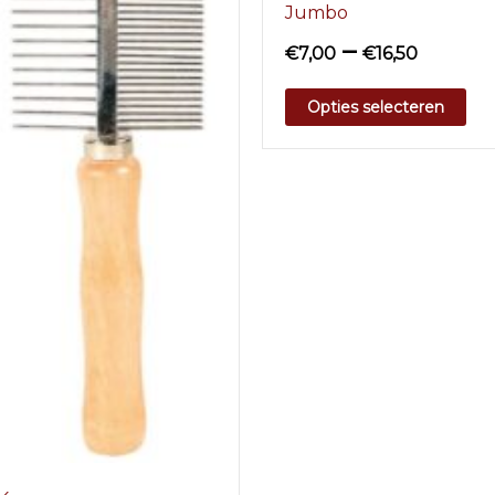
Jumbo
–
€
7,00
€
16,50
Opties selecteren