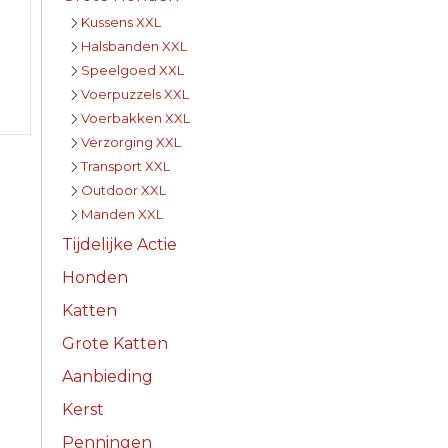
Kussens XXL
Halsbanden XXL
Speelgoed XXL
Voerpuzzels XXL
Voerbakken XXL
Verzorging XXL
Transport XXL
Outdoor XXL
Manden XXL
Tijdelijke Actie
Honden
Katten
Grote Katten
Aanbieding
Kerst
Penningen