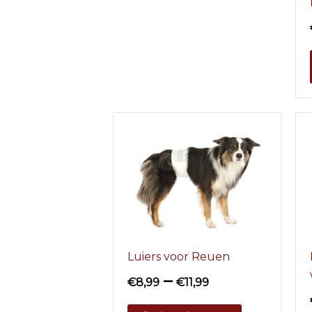
Luiers voor Reuen
–
€
8,99
€
11,99