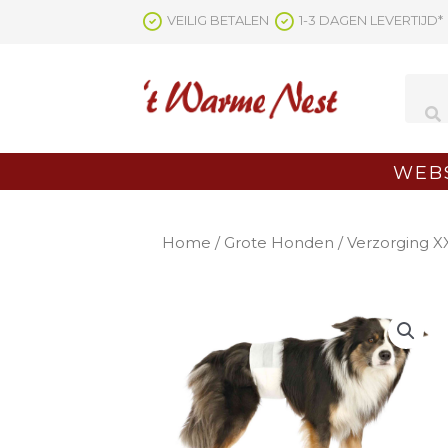
Ga
VEILIG BETALEN
1-3 DAGEN LEVERTIJD*
naar
de
inhoud
WEB
Home
/
Grote Honden
/
Verzorging X