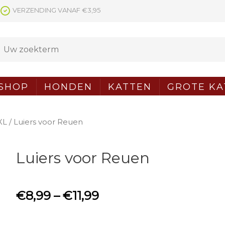
VERZENDING VANAF €3,95
SHOP
HONDEN
KATTEN
GROTE KA
XL
/ Luiers voor Reuen
Luiers voor Reuen
€
8,99
–
€
11,99