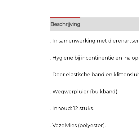
Beschrijving
Extra informatie
. In samenwerking met dierenartse
. Hygiëne bij incontinentie en na ope
. Door elastische band en klittensl
. Wegwerpluier (buikband).
. Inhoud: 12 stuks.
. Vezelvlies (polyester).