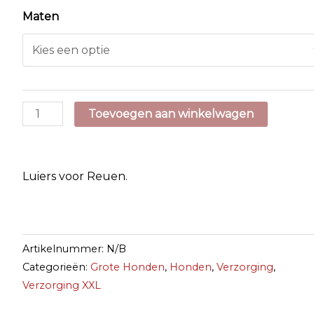
Maten
Luiers
Toevoegen aan winkelwagen
voor
Reuen
aantal
Luiers voor Reuen.
Artikelnummer:
N/B
Categorieën:
Grote Honden
,
Honden
,
Verzorging
,
Verzorging XXL