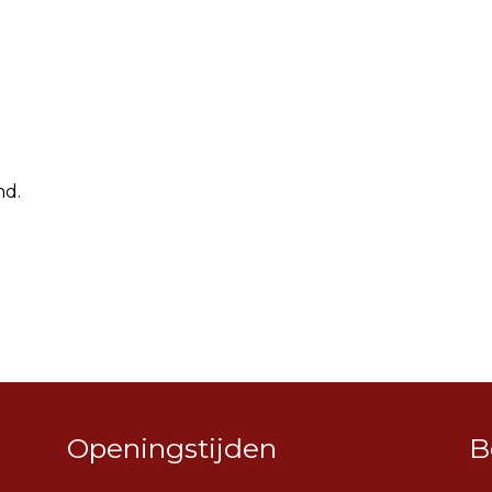
nd.
Openingstijden
B