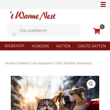
Ga
naar
de
inhoud
0
WEBSHOP
HONDEN
KATTEN
GROTE KATTEN
Home
/
Katten
/
Accessoires
/ GPS Tracker Weenect