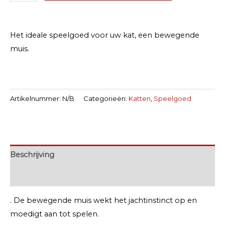
Runnig
Maus
aantal
Het ideale speelgoed voor uw kat, een bewegende
muis.
Artikelnummer:
N/B
Categorieën:
Katten
,
Speelgoed
Beschrijving
Extra informatie
. De bewegende muis wekt het jachtinstinct op en
moedigt aan tot spelen.