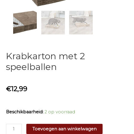
Krabkarton met 2
speelballen
€
12,99
Beschikbaarheid:
2 op voorraad
Krabkarton
Toevoegen aan winkelwagen