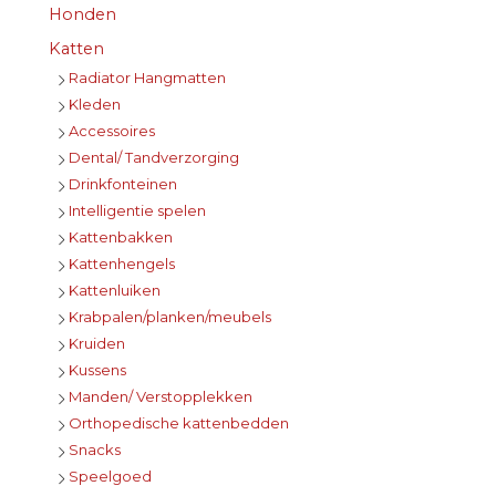
Honden
Katten
Radiator Hangmatten
Kleden
Accessoires
Dental/ Tandverzorging
Drinkfonteinen
Intelligentie spelen
Kattenbakken
Kattenhengels
Kattenluiken
Krabpalen/planken/meubels
Kruiden
Kussens
Manden/ Verstopplekken
Orthopedische kattenbedden
Snacks
Speelgoed