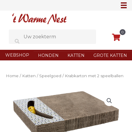
Ga
naar
de
inhoud
0
WEBSHOP
HONDEN
KATTEN
GROTE KATTEN
Home
/
Katten
/
Speelgoed
/ Krabkarton met 2 speelballen