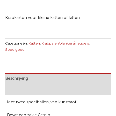
met
2
speelballen
Krabkarton voor kleine katten of kitten.
aantal
Categorieën:
Katten
,
Krabpalen/planken/meubels
,
Speelgoed
Beschrijving
Extra informatie
. Met twee speelballen, van kunststof.
. Bevat een zakje Catnip.