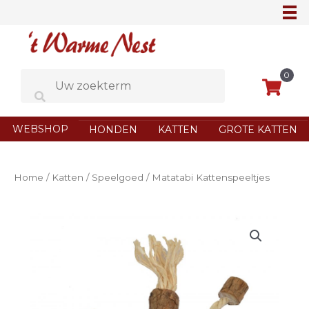
Ga
naar
de
inhoud
0
WEBSHOP
HONDEN
KATTEN
GROTE KATTEN
Home
/
Katten
/
Speelgoed
/ Matatabi Kattenspeeltjes