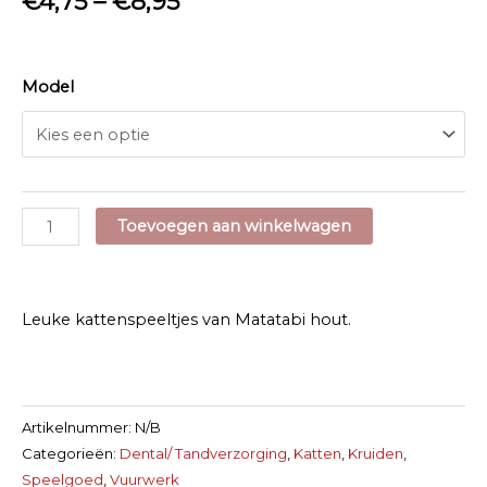
€
4,75
–
€
8,95
Model
Matatabi
Toevoegen aan winkelwagen
Kattenspeeltjes
aantal
Leuke kattenspeeltjes van Matatabi hout.
Artikelnummer:
N/B
Categorieën:
Dental/ Tandverzorging
,
Katten
,
Kruiden
,
Speelgoed
,
Vuurwerk