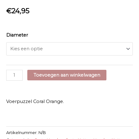
€
24,95
Diameter
Outward
Toevoegen aan winkelwagen
Hound
Slo
Bowl
Voerpuzzel Coral Orange.
Fun
Feeder
Coral
Orange
Artikelnummer:
N/B