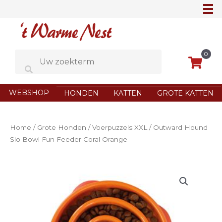
Ga
naar
de
inhoud
0
WEBSHOP
HONDEN
KATTEN
GROTE KATTEN
Home
/
Grote Honden
/
Voerpuzzels XXL
/ Outward Hound
Slo Bowl Fun Feeder Coral Orange