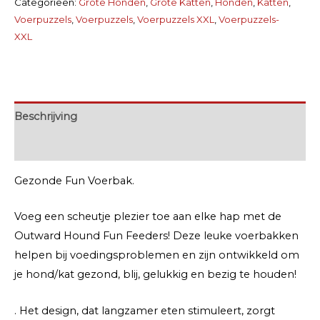
Categorieën:
Grote Honden
,
Grote Katten
,
Honden
,
Katten
,
aantal
Voerpuzzels
,
Voerpuzzels
,
Voerpuzzels XXL
,
Voerpuzzels-
XXL
Beschrijving
Extra informatie
Gezonde Fun Voerbak.
Voeg een scheutje plezier toe aan elke hap met de
Outward Hound Fun Feeders! Deze leuke voerbakken
helpen bij voedingsproblemen en zijn ontwikkeld om
je hond/kat gezond, blij, gelukkig en bezig te houden!
. Het design, dat langzamer eten stimuleert, zorgt